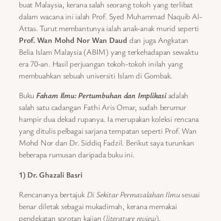
buat Malaysia, kerana salah seorang tokoh yang terlibat
dalam wacana ini ialah Prof. Syed Muhammad Naquib Al-
Attas. Turut membantunya ialah anak-anak murid seperti
Prof. Wan Mohd Nor Wan Daud
dan juga Angkatan
Belia Islam Malaysia (ABIM) yang terkehadapan sewaktu
era 70-an. Hasil perjuangan tokoh-tokoh inilah yang
membuahkan sebuah universiti Islam di Gombak.
Buku
Faham Ilmu: Pertumbuhan dan Implikasi
adalah
salah satu cadangan Fathi Aris Omar, sudah berumur
hampir dua dekad rupanya. Ia merupakan koleksi rencana
yang ditulis pelbagai sarjana tempatan seperti Prof. Wan
Mohd Nor dan Dr. Siddiq Fadzil. Berikut saya turunkan
beberapa rumusan daripada buku ini.
1) Dr. Ghazali Basri
Rencananya bertajuk
Di Sekitar Permasalahan Ilmu
sesuai
benar diletak sebagai mukadimah, kerana memakai
pendekatan sorotan kajian (
literature review
).