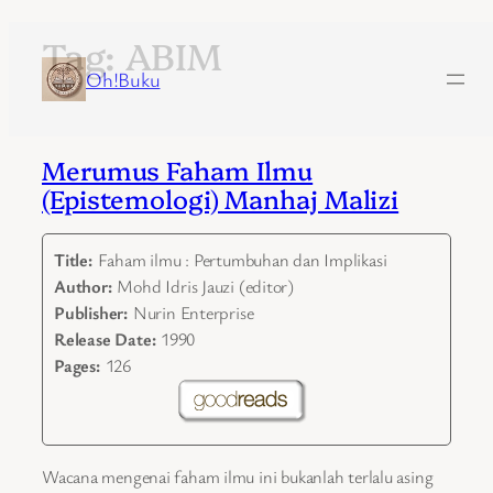
Tag:
ABIM
Skip
to
Oh!Buku
content
Merumus Faham Ilmu
(Epistemologi) Manhaj Malizi
Title:
Faham ilmu : Pertumbuhan dan Implikasi
Author:
Mohd Idris Jauzi (editor)
Publisher:
Nurin Enterprise
Release Date:
1990
Pages:
126
Wacana mengenai faham ilmu ini bukanlah terlalu asing