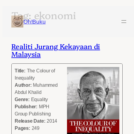
Tag:
ekonomi
Skip
to
Oh!Buku
content
Realiti Jurang Kekayaan di
Malaysia
Title:
The Colour of
Inequality
Author:
Muhammed
Abdul Khalid
Genre:
Equality
Publisher:
MPH
Group Publishing
Release Date:
2014
Pages:
249