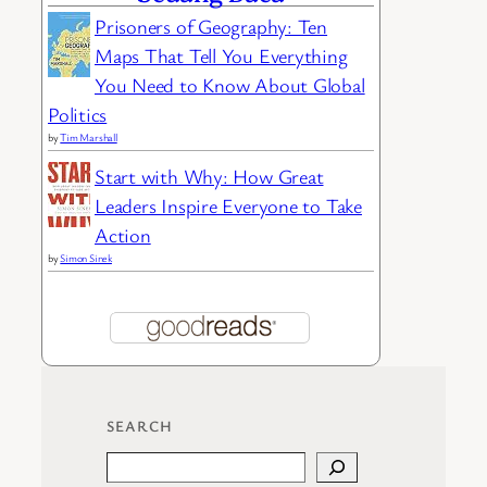
Prisoners of Geography: Ten
Maps That Tell You Everything
You Need to Know About Global
Politics
by
Tim Marshall
Start with Why: How Great
Leaders Inspire Everyone to Take
Action
by
Simon Sinek
SEARCH
Search