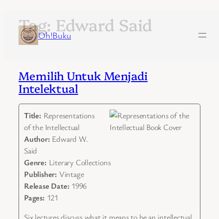
Tag:
Edward Said
Skip
to
Oh!Buku
content
Memilih Untuk Menjadi
Intelektual
Title:
Representations
of the Intellectual
Author:
Edward W.
Said
Genre:
Literary Collections
Publisher:
Vintage
Release Date:
1996
Pages:
121
Six lectures discuss what it means to be an intellectual