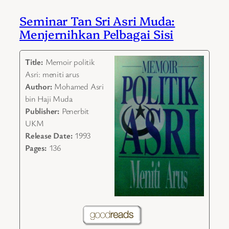
Seminar Tan Sri Asri Muda:
Menjernihkan Pelbagai Sisi
Title:
Memoir politik
Asri: meniti arus
Author:
Mohamed Asri
bin Haji Muda
Publisher:
Penerbit
UKM
Release Date:
1993
Pages:
136