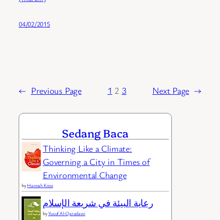
04/02/2015
←
Previous Page
1
2
3
Next Page
→
Sedang Baca
Thinking Like a Climate:
Governing a City in Times of
Environmental Change
by
Hannah Knox
رعاية البيئة في شريعة الإسلام
by
Yusuf Al-Qaradawi