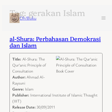
Tag:
gerakan Islam
Skip
to
Oh!Buku
content
al-Shura: Perbahasan Demokrasi
dan Islam
Title:
Al-Shura: The
Qur’anic Principle of
Consultation
Author:
Ahmad Al-
Raysuni
Genre:
Islam
Publisher:
International Institute of Islamic Thought
(IIIT)
Release Date:
30/09/2011