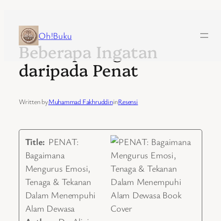
Skip
to
Oh!Buku
Beberapa Ingatan
content
daripada Penat
Written by
Muhammad Fakhruddin
in
Resensi
Title:
PENAT:
Bagaimana
Mengurus Emosi,
Tenaga & Tekanan
Dalam Menempuhi
Alam Dewasa