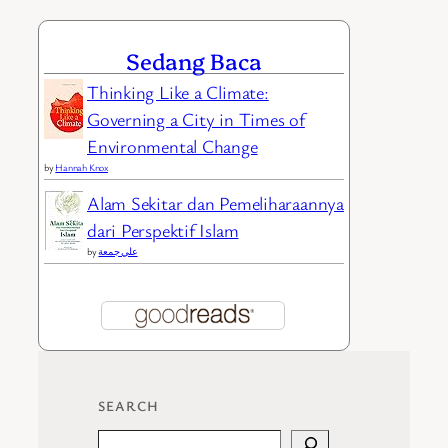
Sedang Baca
Thinking Like a Climate:
Governing a City in Times of
Environmental Change
by
Hannah Knox
Alam Sekitar dan Pemeliharaannya
dari Perspektif Islam
by
علي جمعة
SEARCH
Search