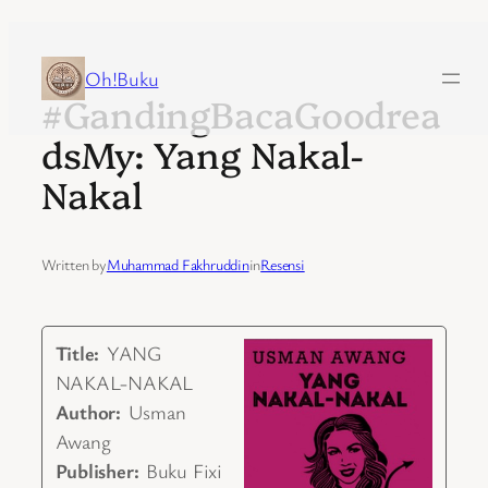
Skip
to
Oh!Buku
#GandingBacaGoodrea
content
dsMy: Yang Nakal-
Nakal
Written by
Muhammad Fakhruddin
in
Resensi
Title:
YANG
NAKAL-NAKAL
Author:
Usman
Awang
Publisher:
Buku Fixi