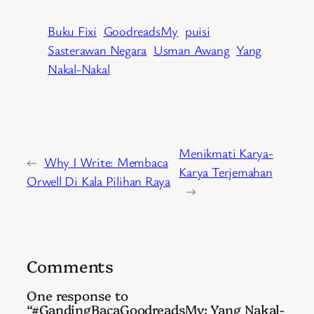
Buku Fixi
GoodreadsMy
puisi
Sasterawan Negara
Usman Awang
Yang
Nakal-Nakal
Menikmati Karya-
←
Why I Write: Membaca
Karya Terjemahan
Orwell Di Kala Pilihan Raya
→
Comments
One response to
“#GandingBacaGoodreadsMy: Yang Nakal-