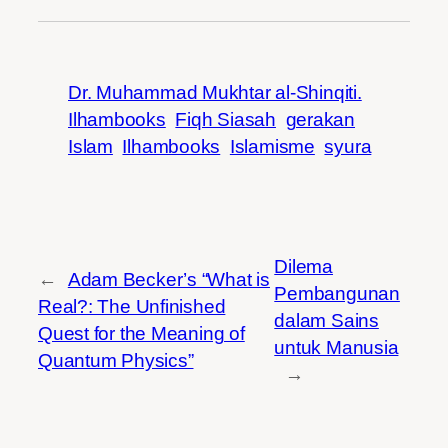
Dr. Muhammad Mukhtar al-Shinqiti.
Ilhambooks
Fiqh Siasah
gerakan
Islam
Ilhambooks
Islamisme
syura
Dilema
←
Adam Becker’s “What is
Pembangunan
Real?: The Unfinished
dalam Sains
Quest for the Meaning of
untuk Manusia
Quantum Physics”
→