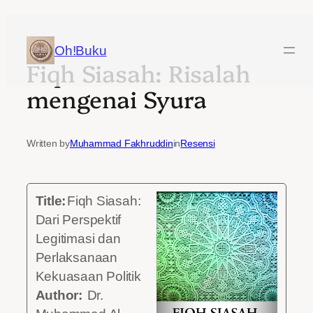
Skip
to
Oh!Buku
Fiqh Siasah: Risalah
content
mengenai Syura
Written by
Muhammad Fakhruddin
in
Resensi
Title:
​Fiqh Siasah:
Dari Perspektif
Legitimasi dan
Perlaksanaan
Kekuasaan Politik
Author:
Dr.